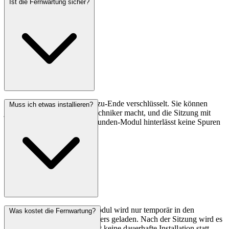
Ist die Fernwartung sicher?
Ja. Die Verbindung ist Ende-zu-Ende verschlüsselt. Sie können
Muss ich etwas installieren?
jederzeit sehen, was unser Techniker macht, und die Sitzung mit
einem Klick beenden. Das Kunden-Modul hinterlässt keine Spuren
auf Ihrem Rechner.
Nein. Das pcvisit Kunden-Modul wird nur temporär in den
Was kostet die Fernwartung?
Arbeitsspeicher Ihres Computers geladen. Nach der Sitzung wird es
automatisch entfernt. Es findet keine dauerhafte Installation statt.