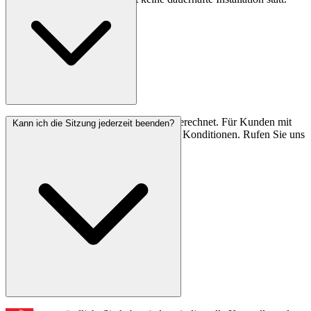
Die Fernwartung wird nach Aufwand berechnet. Für Kunden mit
Kann ich die Sitzung jederzeit beenden?
Wartungsvertrag gelten die vereinbarten Konditionen. Rufen Sie uns
an – wir beraten Sie gerne.