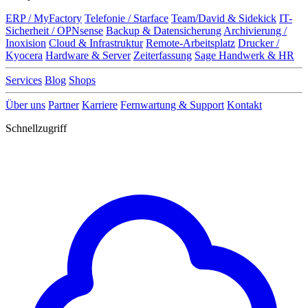
ERP / MyFactory
Telefonie / Starface
Team/David & Sidekick
IT-
Sicherheit / OPNsense
Backup & Datensicherung
Archivierung /
Inoxision
Cloud & Infrastruktur
Remote-Arbeitsplatz
Drucker /
Kyocera
Hardware & Server
Zeiterfassung
Sage Handwerk & HR
Services
Blog
Shops
Über uns
Partner
Karriere
Fernwartung & Support
Kontakt
Schnellzugriff