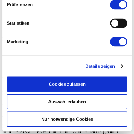
Präferenzen
Statistiken
Sicher & verschlüsselt. Das Modul wird nur temporär geladen –
keine Installation nötig.
Marketing
So funktioniert’s
1
Details zeigen
Rufen Sie uns an
Cookies zulassen
Kontaktieren Sie unseren Support unter
02351 / 4444
. Schildern Sie
kurz Ihr Problem – wir helfen Ihnen weiter.
Auswahl erlauben
2
Kunden-Modul starten
Nur notwendige Cookies
Laden Sie über den Button das pcvisit Kunden-Modul herunter und
führen Sie es aus. Es wird nur in den Arbeitsspeicher geladen –