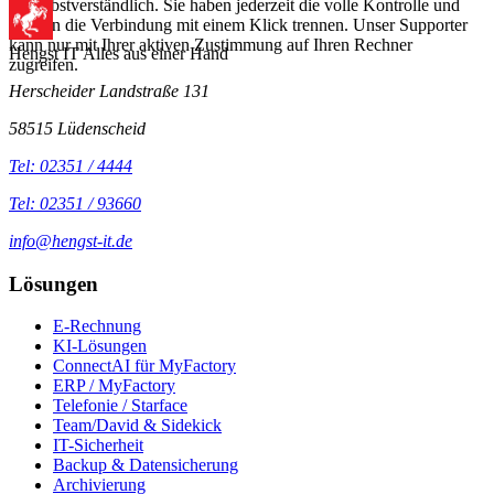
Ja, selbstverständlich. Sie haben jederzeit die volle Kontrolle und
können die Verbindung mit einem Klick trennen. Unser Supporter
kann nur mit Ihrer aktiven Zustimmung auf Ihren Rechner
Hengst IT
Alles aus einer Hand
zugreifen.
Herscheider Landstraße 131
58515 Lüdenscheid
Tel: 02351 / 4444
Tel: 02351 / 93660
info@hengst-it.de
Lösungen
E-Rechnung
KI-Lösungen
ConnectAI für MyFactory
ERP / MyFactory
Telefonie / Starface
Team/David & Sidekick
IT-Sicherheit
Backup & Datensicherung
Archivierung