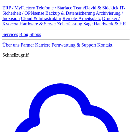
ERP / MyFactory
Telefonie / Starface
Team/David & Sidekick
IT-
Sicherheit / OPNsense
Backup & Datensicherung
Archivierung /
Inoxision
Cloud & Infrastruktur
Remote-Arbeitsplatz
Drucker /
Kyocera
Hardware & Server
Zeiterfassung
Sage Handwerk & HR
Services
Blog
Shops
Über uns
Partner
Karriere
Fernwartung & Support
Kontakt
Schnellzugriff